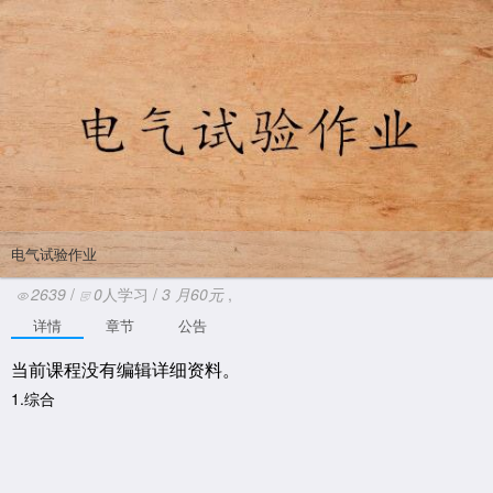
电气试验作业
2639
/
0
人学习 /
3
月
60元
,
详情
章节
公告
当前课程没有编辑详细资料。
1.综合